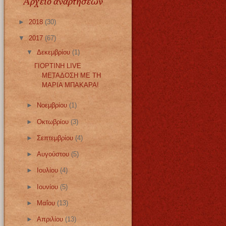
Αρχείο αναρτήσεων
►
2018
(30)
▼
2017
(67)
▼
Δεκεμβρίου
(1)
ΓΙΟΡΤΙΝΗ LIVE
ΜΕΤΑΔΟΣΗ ΜΕ ΤΗ
ΜΑΡΙΑ ΜΠΑΚΑΡΑ!
►
Νοεμβρίου
(1)
►
Οκτωβρίου
(3)
►
Σεπτεμβρίου
(4)
►
Αυγούστου
(5)
►
Ιουλίου
(4)
►
Ιουνίου
(5)
►
Μαΐου
(13)
►
Απριλίου
(13)