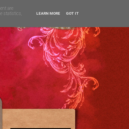
gent are
 statistics,
LEARN MORE
GOT IT