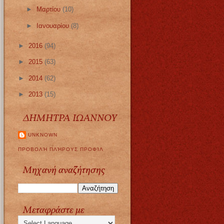
►
Μαρτίου
(10)
►
Ιανουαρίου
(8)
►
2016
(94)
►
2015
(63)
►
2014
(62)
►
2013
(15)
ΔΗΜΗΤΡΑ ΙΩΑΝΝΟΥ
UNKNOWN
ΠΡΟΒΟΛΉ ΠΛΉΡΟΥΣ ΠΡΟΦΊΛ
Μηχανή αναζήτησης
Μεταφράστε με