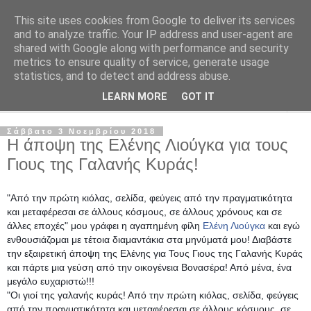
This site uses cookies from Google to deliver its services
Δήμητρα Ιωάννου
and to analyze traffic. Your IP address and user-agent are
shared with Google along with performance and security
metrics to ensure quality of service, generate usage
Συγγραφέας στις Εκδόσεις Ψυχογιός
statistics, and to detect and address abuse.
LEARN MORE
GOT IT
▼
Σάββατο 3 Νοεμβρίου 2018
Η άποψη της Ελένης Λιούγκα για τους
Γιους της Γαλανής Κυράς!
"Από την πρώτη κιόλας, σελίδα, φεύγεις από την πραγματικότητα
και μεταφέρεσαι σε άλλους κόσμους, σε άλλους χρόνους και σε
άλλες εποχές" μου γράφει η αγαπημένη φίλη
Ελένη Λιούγκα
και εγώ
ενθουσιάζομαι με τέτοια διαμαντάκια στα μηνύματά μου! Διαβάστε
την εξαιρετική άποψη της Ελένης για Τους Γιους της Γαλανής Κυράς
και πάρτε μια γεύση από την οικογένεια Βονασέρα! Από μένα, ένα
μεγάλο ευχαριστώ!!!
"Οι γιοί της γαλανής κυράς! Από την πρώτη κιόλας, σελίδα, φεύγεις
από την πραγματικ
ότητα και μεταφέρεσαι σε άλλους κόσμους, σε