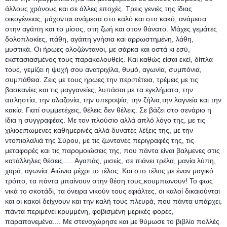
άλλους χρόνους και σε άλλες εποχές. Τρεις γενιές της ίδιας
οικογένειας, μάχονται ανάμεσα στο καλό και στο κακό, ανάμεσα
στην αγάπη και το μίσος, στη ζωή και στον θάνατο. Μάχες γεμάτες
δολοπλοκίες, πάθη, αγάπη γνήσια και αρρωστημένη, λάθη,
μυστικά. Οι ήρωες ολοζώντανοι, με σάρκα και οστά κι εσύ,
εκστασιασμένος τους παρακολουθείς. Και καθώς είσαι εκεί, δίπλα
τους, γεμίζει η ψυχή σου ανατριχίλα, θυμό, αγωνία, συμπόνια,
συμπάθεια. Ζεις με τους ηρωες την περιπέτεια, τρέμεις με τις
βασκανίες και τις μαγγανείες, λυπάσαι με τα εγκλήματα, την
απληστία, την αλαζονία, την υπεροψία, την ζήλια,την λαγνεία και την
κακία. Γιατί συμμετέχεις, θέλεις δεν θέλεις. Σε βάζει στο σενάριο η
ίδια η συγγραφέας. Με τον πλούσιο αλλά απλό λόγο της, με τις
χιλιοειπωμενες καθημερινές αλλά δυνατές λέξεις της, με την
ντοπιολαλιά της Σύρου, με τις ζωντανές περιγραφές της, τις
μεταφορές και τις παρομοιώσεις της, που πάντα είναι βαλμενες στις
κατάλληλες θέσεις..... Αγαπάς, μισείς, σε πιάνει τρέλα, μανία λύπη,
χαρά, αγωνία. Αιώνια μέχρι το τέλος. Και στο τέλος με έναν μαγικό
τρόπο, τα πάντα μπαίνουν στην θέση τους,κουμπωνουν! Το φως
νικά το σκοτάδι, τα όνειρα νικούν τους εφιάλτες, οι καλοί δικαιούνται
και οι κακοί δείχνουν και την καλή τους πλευρά, που πάντα υπάρχει,
πάντα περιμένει κρυμμένη, φοβισμένη μερικές φορές,
παραπονεμένα.... Με στενοχώρησε και με θύμωσε το βιβλίο πολλές